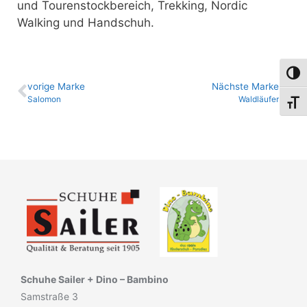
und Tourenstockbereich, Trekking, Nordic
Walking und Handschuh.
Umsch
vo­ri­ge Marke
Nächste Marke
Salomon
Waldläufer
Schri
Schuhe Sailer + Dino – Bambino
Samstraße 3