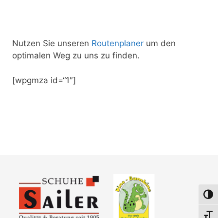
Nutzen Sie unseren
Routenplaner
um den
optimalen Weg zu uns zu finden.
[wpgmza id=“1″]
Umsch
Schri