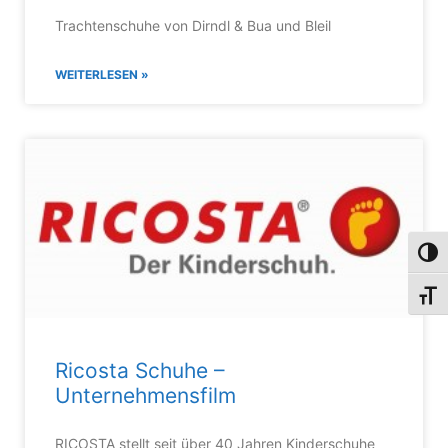
Trachtenschuhe von Dirndl & Bua und Bleil
WEITERLESEN »
Umsch
Schri
Ricosta Schuhe –
Unternehmensfilm
RICOSTA stellt seit über 40 Jahren Kinderschuhe