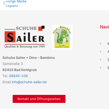
vo­ri­ge Marke
Leguano
Navi
Schuhe Sailer + Dino – Bambino
Samstraße 3
B
82433 Bad Kohlgrub
Tel.
08845-336
Email
info@schuhe-sailer.de
Kontakt und Öffnungszeiten